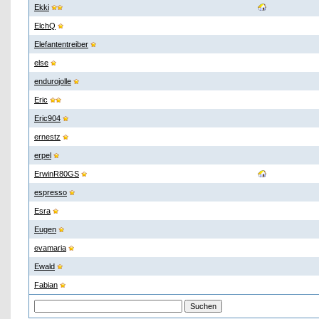
Ekki
ElchQ
Elefantentreiber
else
endurojolle
Eric
Eric904
ernestz
erpel
ErwinR80GS
espresso
Esra
Eugen
evamaria
Ewald
Fabian