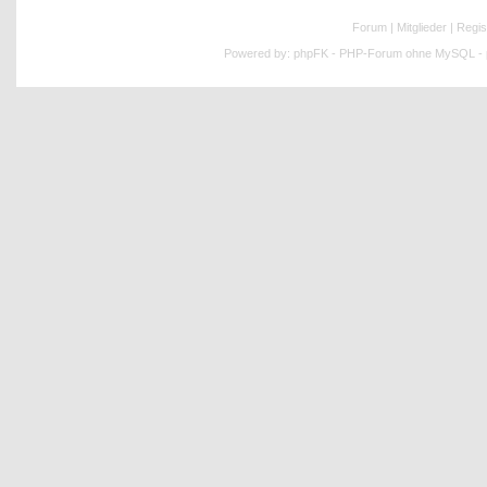
Forum
|
Mitglieder
|
Regis
Powered by:
phpFK - PHP-Forum ohne MySQL - p