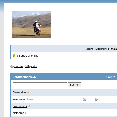
Forum
|
Mitglieder
|
Regis
3 Benutzer online
Forum
›
Mitglieder
Benutzername
Points
Eisenreiter
eisenreiter
eisenreiter2
eisfahrer