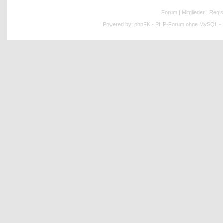
Forum
|
Mitglieder
|
Regis
Powered by:
phpFK - PHP-Forum ohne MySQL - p