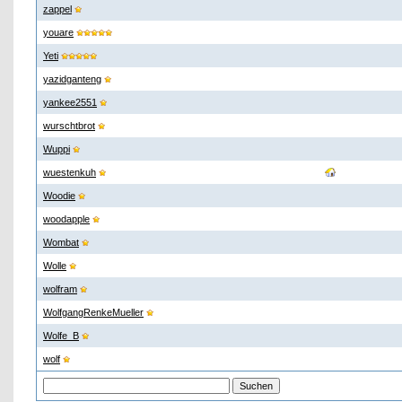
zappel
youare
Yeti
yazidganteng
yankee2551
wurschtbrot
Wuppi
wuestenkuh
Woodie
woodapple
Wombat
Wolle
wolfram
WolfgangRenkeMueller
Wolfe_B
wolf