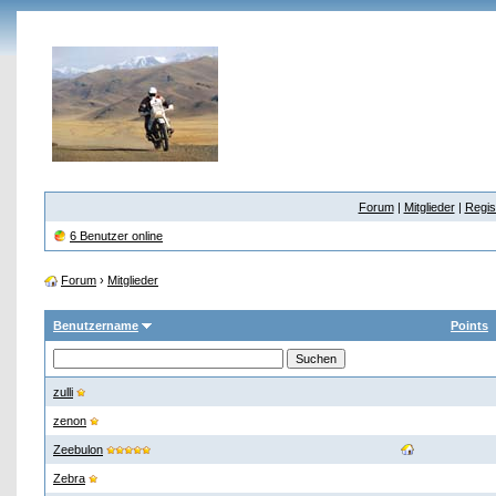
Forum
|
Mitglieder
|
Regis
6 Benutzer online
Forum
›
Mitglieder
Benutzername
Points
zulli
zenon
Zeebulon
Zebra