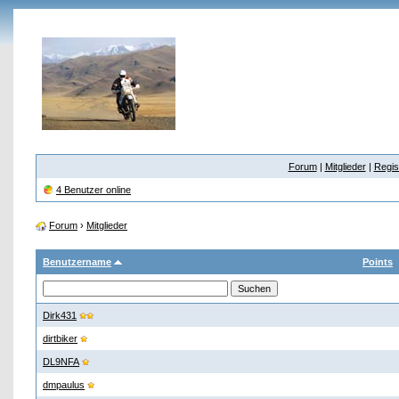
Forum
|
Mitglieder
|
Regis
4 Benutzer online
Forum
›
Mitglieder
Benutzername
Points
Dirk431
dirtbiker
DL9NFA
dmpaulus