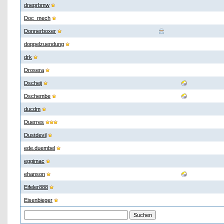
dneprbmw
Doc_mech
Donnerboxer
doppelzuendung
drk
Drosera
Dscheij
Dschembe
ducdm
Duerres
Dustdevil
ede.duembel
eggimac
ehanson
Eifeler888
Eisenbieger