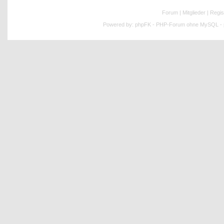
Forum
|
Mitglieder
|
Regis
Powered by:
phpFK - PHP-Forum ohne MySQL - p