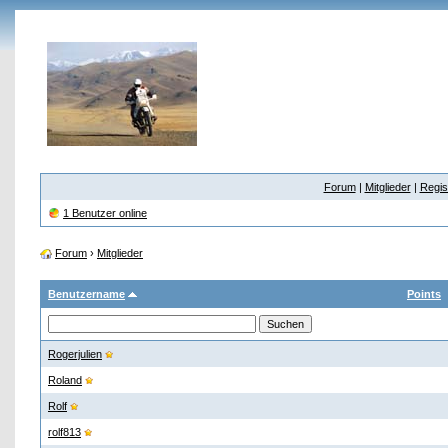
Forum
|
Mitglieder
|
Regis
1 Benutzer online
Forum
›
Mitglieder
Benutzername
Points
Rogerjulien
Roland
Rolf
rolf813