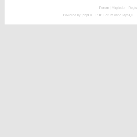
Forum
|
Mitglieder
|
Regis
Powered by:
phpFK - PHP-Forum ohne MySQL - p