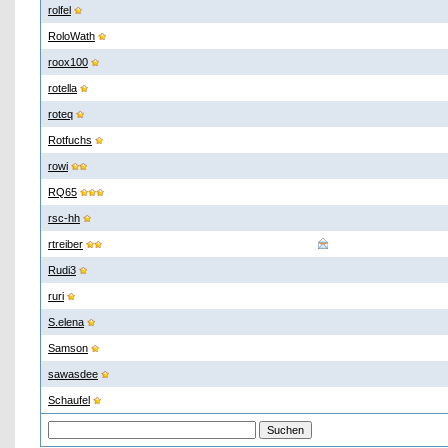
rolfel
RoloWath
roox100
rotella
roteq
Rotfuchs
rowi
RQ65
rsc-hh
rtreiber
Rudi3
ruri
S.elena
Samson
sawasdee
Schaufel