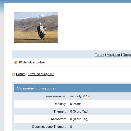
Forum
|
Mitglieder
|
Regis
10 Benutzer online
Forum
›
Profil: security007
Allgemeine Informationen
Benutzername:
security007
Ranking:
0 Points
Themen:
0 (0 pro Tag)
Antworten:
0 (0 pro Tag)
Geschlossene Themen:
0