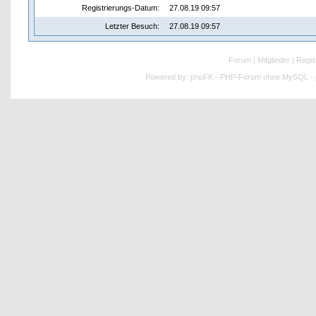
Registrierungs-Datum:
27.08.19 09:57
Letzter Besuch:
27.08.19 09:57
Forum
|
Mitglieder
|
Regis
Powered by:
phpFK - PHP-Forum ohne MySQL - p