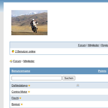
Forum
|
Mitglieder
|
Regis
2 Benutzer online
Forum
›
Mitglieder
Benutzername
Points
DaNiedabaya
Contra-Motor
Fischi
Bogser