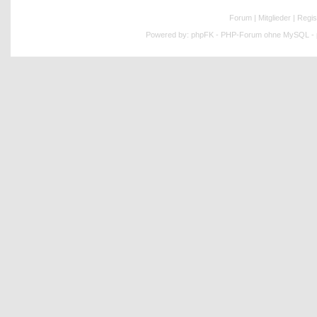
Forum
|
Mitglieder
|
Regis
Powered by:
phpFK - PHP-Forum ohne MySQL - p