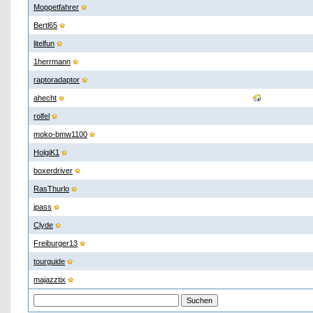
Moppetfahrer
Bertl65
litelfun
1herrmann
raptoradaptor
ahecht
rolfel
moko-bmw1100
HolgiK1
boxerdriver
RasThurlo
jpass
Clyde
Freiburger13
tourguide
majazztix