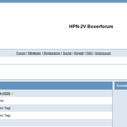
HPN-2V Boxerforum
Forum
|
Mitglieder
|
Registrieren
|
Suche
|
Regeln
|
FAQ
|
Impressum
Kontak
sky0566
nts
pro Tag)
pro Tag)