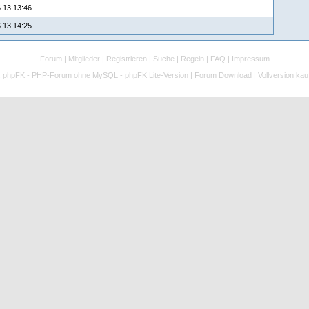
.13 13:46
.13 14:25
Forum
|
Mitglieder
|
Registrieren
|
Suche
|
Regeln
|
FAQ
|
Impressum
:
phpFK - PHP-Forum ohne MySQL - phpFK Lite-Version
|
Forum Download
|
Vollversion kau