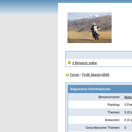
4 Benutzer online
Forum
›
Profil: bluesky0566
Allgemeine Informationen
Benutzername:
blue
Ranking:
0 Poi
Themen:
0 (0 
Antworten:
0 (0 
Geschlossene Themen:
0