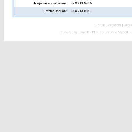
Registrierungs-Datum:
27.06.13 07:55
Letzter Besuch:
27.06.13 08:01
Forum
|
Mitglieder
|
Regis
Powered by:
phpFK - PHP-Forum ohne MySQL - p