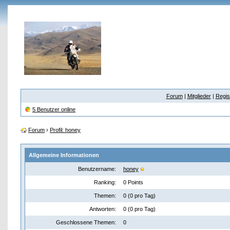
Forum
|
Mitglieder
|
Regis
5 Benutzer online
Forum
›
Profil: honey
Allgemeine Informationen
Benutzername:
honey
Ranking:
0 Points
Themen:
0 (0 pro Tag)
Antworten:
0 (0 pro Tag)
Geschlossene Themen:
0