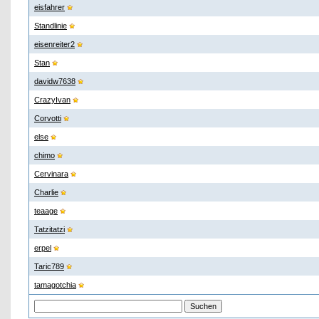
eisfahrer
Standlinie
eisenreiter2
Stan
davidw7638
CrazyIvan
Corvotti
else
chimo
Cervinara
Charlie
teaage
Tatzitatzi
erpel
Taric789
tamagotchia