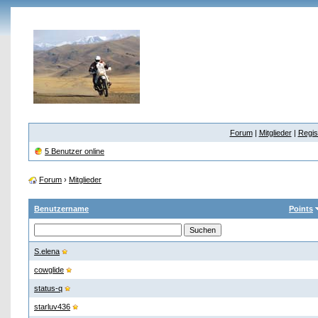
Forum
|
Mitglieder
|
Regis
5 Benutzer online
Forum
›
Mitglieder
Benutzername
Points
S.elena
cowglide
status-q
starluv436