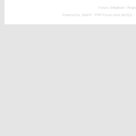
Forum
|
Mitglieder
|
Regis
Powered by:
phpFK - PHP-Forum ohne MySQL - p