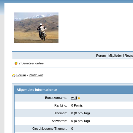
Forum
|
Mitglieder
|
Regis
7 Benutzer online
Forum
›
Profil: wolf
Allgemeine Informationen
Benutzername:
wolf
Ranking:
0 Points
Themen:
0 (0 pro Tag)
Antworten:
0 (0 pro Tag)
Geschlossene Themen:
0