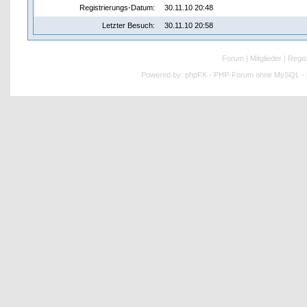
Registrierungs-Datum:
30.11.10 20:48
Letzter Besuch:
30.11.10 20:58
Forum
|
Mitglieder
|
Regis
Powered by:
phpFK - PHP-Forum ohne MySQL - p