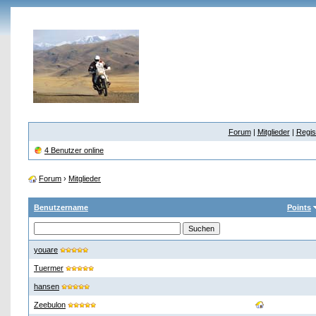
Forum
|
Mitglieder
|
Regis
4 Benutzer online
Forum
›
Mitglieder
Benutzername
Points
youare
Tuermer
hansen
Zeebulon