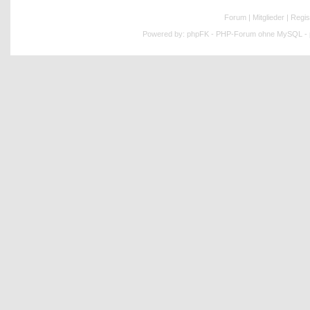
Forum
|
Mitglieder
|
Regis
Powered by:
phpFK - PHP-Forum ohne MySQL - p