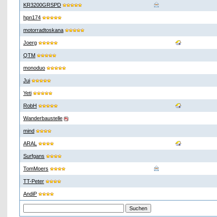
KR3200GRSPD
hpn174
motorradtoskana
Joerg
QTM
monoduo
Jui
Yeti
RobH
Wanderbaustelle
mind
ARAL
Surfgans
TomMoers
TT-Peter
AndiP