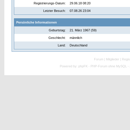
Registrierungs-Datum:
29.06.18 08:20
Letzter Besuch:
07.08.26 23:04
Persönliche Informationen
Geburtstag:
21. März 1967 (59)
Geschlecht:
männlich
Land:
Deutschland
Forum
|
Mitglieder
|
Regis
Powered by:
phpFK - PHP-Forum ohne MySQL - p