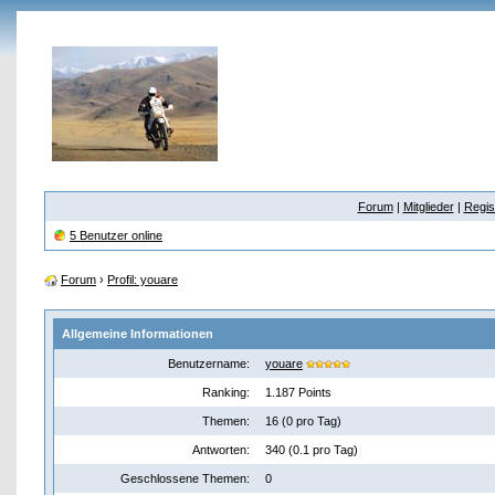
Forum
|
Mitglieder
|
Regis
5 Benutzer online
Forum
›
Profil: youare
Allgemeine Informationen
Benutzername:
youare
Ranking:
1.187 Points
Themen:
16 (0 pro Tag)
Antworten:
340 (0.1 pro Tag)
Geschlossene Themen:
0