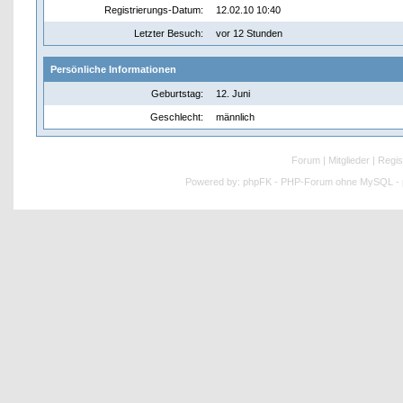
Registrierungs-Datum:
12.02.10 10:40
Letzter Besuch:
vor 12 Stunden
Persönliche Informationen
Geburtstag:
12. Juni
Geschlecht:
männlich
Forum
|
Mitglieder
|
Regis
Powered by:
phpFK - PHP-Forum ohne MySQL - p