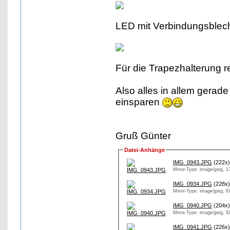
LED mit Verbindungsblec
Für die Trapezhalterung r
Also alles in allem gerad
einsparen
Gruß Günter
Datei-Anhänge
IMG_0943.JPG
(222x)
Mime-Type: image/jpeg, 1
IMG_0934.JPG
(228x)
Mime-Type: image/jpeg, 8
IMG_0940.JPG
(204x)
Mime-Type: image/jpeg, 9
IMG_0941.JPG
(226x)