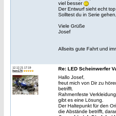
viel besser
Der Entwurf sieht echt top
Solltest du in Serie gehen
Viele Grüße
Josef
Allseits gute Fahrt und im
12.12.21 17:19
Re: LED Scheinwerfer Va
hpn174
Hallo Josef,
freut mich von Dir zu hör
betrifft.
Rahmenfeste Verkleidunge
gibt es eine Lösung.
Der Haltepunkt für den Ori
die Abstände betrifft, dara