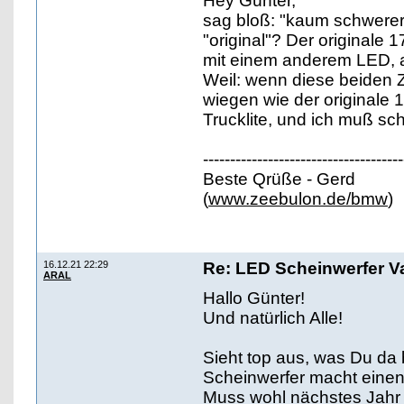
Hey Günter,
sag bloß: "kaum schwerer 
"original"? Der originale
mit einem anderem LED, a
Weil: wenn diese beiden Zw
wiegen wie der originale 
Trucklite, und ich muß sc
-------------------------------------
Beste Qrüße - Gerd
(
www.zeebulon.de/bmw
)
16.12.21 22:29
Re: LED Scheinwerfer Va
ARAL
Hallo Günter!
Und natürlich Alle!
Sieht top aus, was Du da 
Scheinwerfer macht einen
Muss wohl nächstes Jahr 