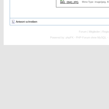
Mime-Type: image/jpeg, 8
Antwort schreiben
Forum
|
Mitglieder
|
Regis
Powered by:
phpFK - PHP-Forum ohne MySQL - p