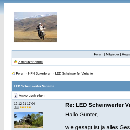
Forum
|
Mitglieder
|
Regis
2 Benutzer online
Forum
›
HPN Boxerforum
›
LED Scheinwerfer Variante
LED Scheinwerfer Variante
Antwort schreiben
12.12.21 17:04
Re: LED Scheinwerfer Va
Jui
Hallo Günter,
wie gesagt ist ja alles G