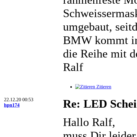
Schweissermas
umgebaut, seit
BMW kommt im 
die Reihe mit 
Ralf
Zitieren
22.12.20 00:53
Re: LED Schei
hpn174
Hallo Ralf,
muss Dir leide