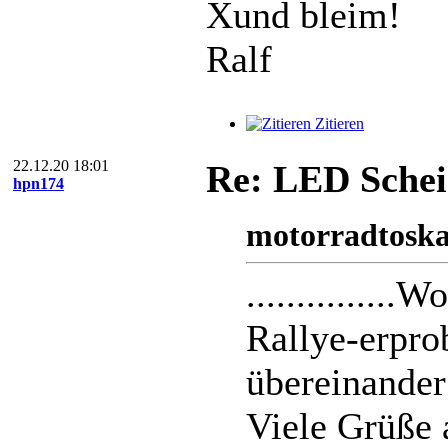
Xund bleim!
Ralf
Zitieren
22.12.20 18:01
Re: LED Schei
hpn174
motorradtosk
..............
Rallye-erpro
übereinander
Viele Grüße