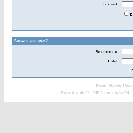
Passwort:
Da
Passwort vergessen?
Benutzername:
E-Mail:
Forum
|
Mitglieder
|
Regis
Powered by:
phpFK - PHP-Forum ohne MySQL - p