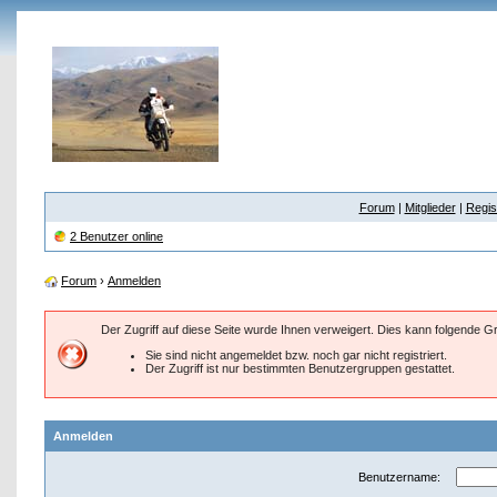
Forum
|
Mitglieder
|
Regis
2 Benutzer online
Forum
›
Anmelden
Der Zugriff auf diese Seite wurde Ihnen verweigert. Dies kann folgende 
Sie sind nicht angemeldet bzw. noch gar nicht registriert.
Der Zugriff ist nur bestimmten Benutzergruppen gestattet.
Anmelden
Benutzername: