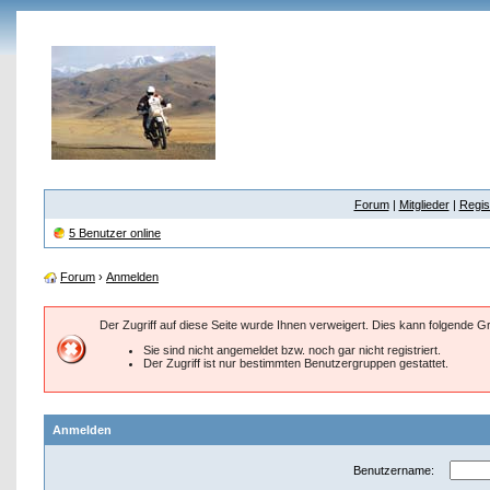
Forum
|
Mitglieder
|
Regis
5 Benutzer online
Forum
›
Anmelden
Der Zugriff auf diese Seite wurde Ihnen verweigert. Dies kann folgende 
Sie sind nicht angemeldet bzw. noch gar nicht registriert.
Der Zugriff ist nur bestimmten Benutzergruppen gestattet.
Anmelden
Benutzername: