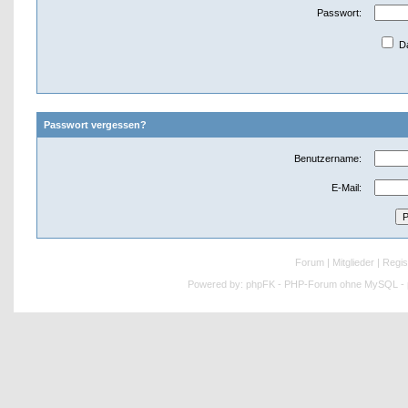
Passwort:
Da
Passwort vergessen?
Benutzername:
E-Mail:
Forum
|
Mitglieder
|
Regis
Powered by:
phpFK - PHP-Forum ohne MySQL - p