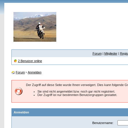
Forum
|
Mitglieder
|
Regis
2 Benutzer online
Forum
›
Anmelden
Der Zugriff auf diese Seite wurde Ihnen verweigert. Dies kann folgende 
Sie sind nicht angemeldet bzw. noch gar nicht registriert.
Der Zugriff ist nur bestimmten Benutzergruppen gestattet.
Anmelden
Benutzername: