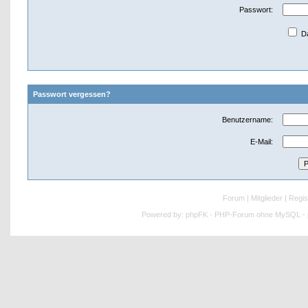
Passwort:
Da
Passwort vergessen?
Benutzername:
E-Mail:
Forum
|
Mitglieder
|
Regis
Powered by:
phpFK - PHP-Forum ohne MySQL - p