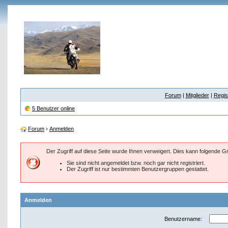
Forum
|
Mitglieder
|
Regis
5 Benutzer online
Forum
›
Anmelden
Der Zugriff auf diese Seite wurde Ihnen verweigert. Dies kann folgende 
Sie sind nicht angemeldet bzw. noch gar nicht registriert.
Der Zugriff ist nur bestimmten Benutzergruppen gestattet.
Anmelden
Benutzername: