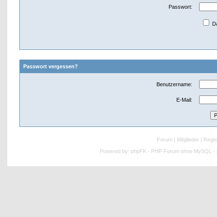
Passwort:
Da
Passwort vergessen?
Benutzername:
E-Mail:
Forum
|
Mitglieder
|
Regis
Powered by:
phpFK - PHP-Forum ohne MySQL - p