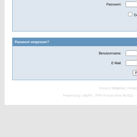
Passwort:
Da
Passwort vergessen?
Benutzername:
E-Mail:
Forum
|
Mitglieder
|
Regis
Powered by:
phpFK - PHP-Forum ohne MySQL - p