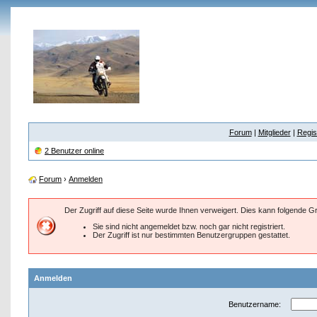
Forum
|
Mitglieder
|
Regis
2 Benutzer online
Forum
›
Anmelden
Der Zugriff auf diese Seite wurde Ihnen verweigert. Dies kann folgende 
Sie sind nicht angemeldet bzw. noch gar nicht registriert.
Der Zugriff ist nur bestimmten Benutzergruppen gestattet.
Anmelden
Benutzername: