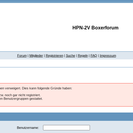
HPN-2V Boxerforum
Forum
|
Mitglieder
|
Registrieren
|
Suche
|
Regeln
|
FAQ
|
Impressum
hnen verweigert. Dies kann folgende Gründe haben:
w. noch gar nicht registriert.
ten Benutzergruppen gestattet.
Benutzername: