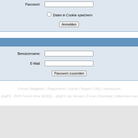
Passwort:
Daten in Cookie speichern
Benutzername:
E-Mail:
Forum
|
Mitglieder
|
Registrieren
|
Suche
|
Regeln
|
FAQ
|
Impressum
:
phpFK - PHP-Forum ohne MySQL - phpFK Lite-Version
|
Forum Download
|
Vollversion kau