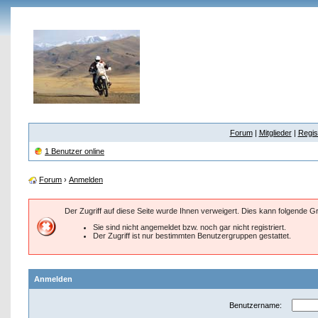
Forum
|
Mitglieder
|
Regis
1 Benutzer online
Forum
›
Anmelden
Der Zugriff auf diese Seite wurde Ihnen verweigert. Dies kann folgende 
Sie sind nicht angemeldet bzw. noch gar nicht registriert.
Der Zugriff ist nur bestimmten Benutzergruppen gestattet.
Anmelden
Benutzername: