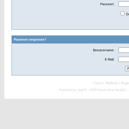
Passwort:
Da
Passwort vergessen?
Benutzername:
E-Mail:
Forum
|
Mitglieder
|
Regis
Powered by:
phpFK - PHP-Forum ohne MySQL - p