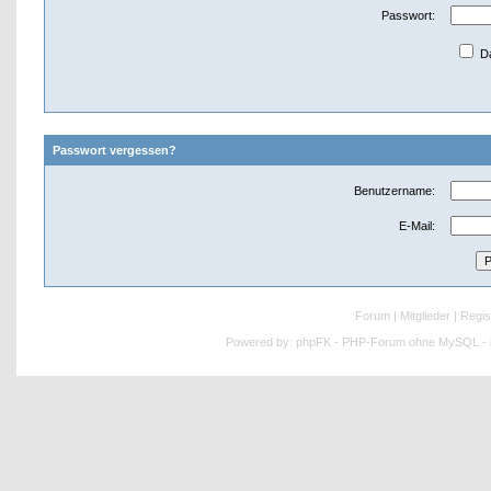
Passwort:
Da
Passwort vergessen?
Benutzername:
E-Mail:
Forum
|
Mitglieder
|
Regis
Powered by:
phpFK - PHP-Forum ohne MySQL - p