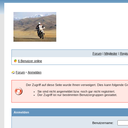
Forum
|
Mitglieder
|
Regis
6 Benutzer online
Forum
›
Anmelden
Der Zugriff auf diese Seite wurde Ihnen verweigert. Dies kann folgende 
Sie sind nicht angemeldet bzw. noch gar nicht registriert.
Der Zugriff ist nur bestimmten Benutzergruppen gestattet.
Anmelden
Benutzername: