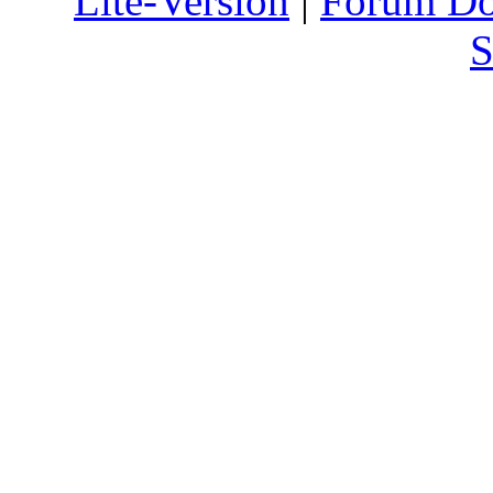
Lite-Version
|
Forum D
S