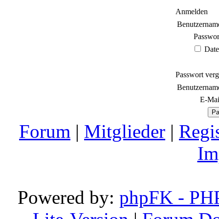
Anmelden
Benutzernam
Passwor
Date
Passwort verg
Benutzernam
E-Mai
Forum
|
Mitglieder
|
Regis
Im
Powered by:
phpFK - PH