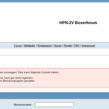
HPN-2V Boxerforum
Forum
|
Mitglieder
|
Registrieren
|
Suche
|
Regeln
|
FAQ
|
Impressum
hnen verweigert. Dies kann folgende Gründe haben:
w. noch gar nicht registriert.
ten Benutzergruppen gestattet.
Benutzername: