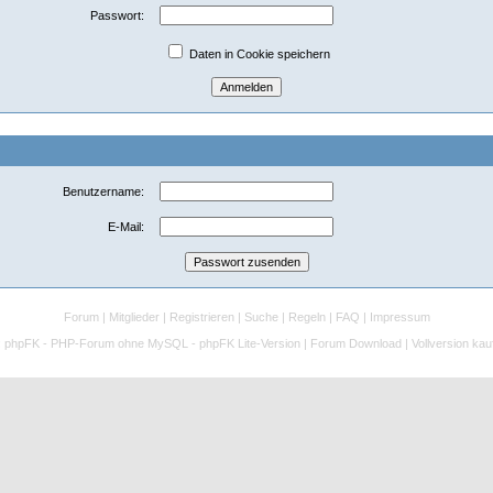
Passwort:
Daten in Cookie speichern
Benutzername:
E-Mail:
Forum
|
Mitglieder
|
Registrieren
|
Suche
|
Regeln
|
FAQ
|
Impressum
:
phpFK - PHP-Forum ohne MySQL - phpFK Lite-Version
|
Forum Download
|
Vollversion kau