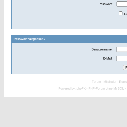
Passwort:
Da
Passwort vergessen?
Benutzername:
E-Mail:
Forum
|
Mitglieder
|
Regis
Powered by:
phpFK - PHP-Forum ohne MySQL - p