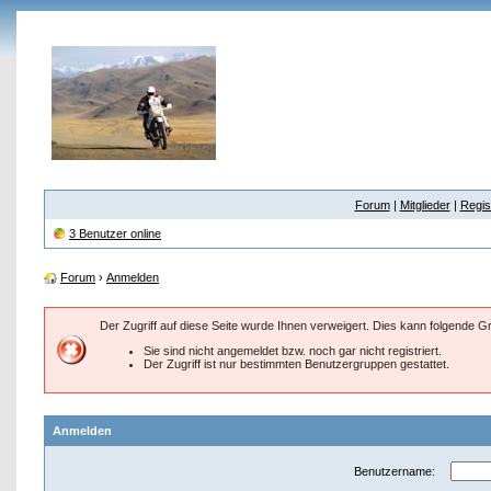
Forum
|
Mitglieder
|
Regis
3 Benutzer online
Forum
›
Anmelden
Der Zugriff auf diese Seite wurde Ihnen verweigert. Dies kann folgende 
Sie sind nicht angemeldet bzw. noch gar nicht registriert.
Der Zugriff ist nur bestimmten Benutzergruppen gestattet.
Anmelden
Benutzername: