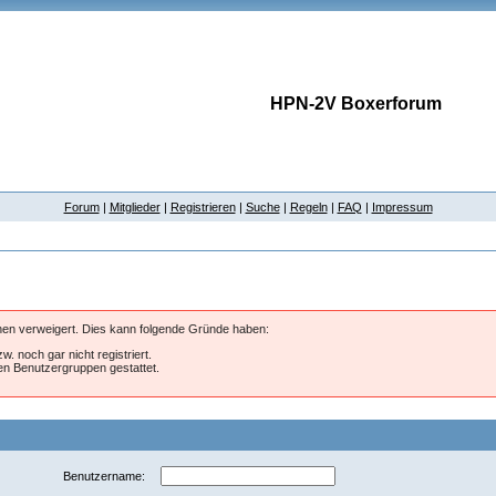
HPN-2V Boxerforum
Forum
|
Mitglieder
|
Registrieren
|
Suche
|
Regeln
|
FAQ
|
Impressum
hnen verweigert. Dies kann folgende Gründe haben:
w. noch gar nicht registriert.
ten Benutzergruppen gestattet.
Benutzername: