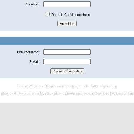
Passwort:
Daten in Cookie speichern
Benutzername:
E-Mail:
Forum
|
Mitglieder
|
Registrieren
|
Suche
|
Regeln
|
FAQ
|
Impressum
:
phpFK - PHP-Forum ohne MySQL - phpFK Lite-Version
|
Forum Download
|
Vollversion kau