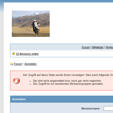
Forum
|
Mitglieder
|
Regis
10 Benutzer online
Forum
›
Anmelden
Der Zugriff auf diese Seite wurde Ihnen verweigert. Dies kann folgende 
Sie sind nicht angemeldet bzw. noch gar nicht registriert.
Der Zugriff ist nur bestimmten Benutzergruppen gestattet.
Anmelden
Benutzername: