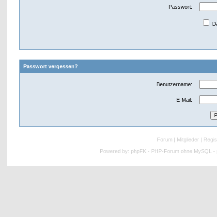
Passwort:
Da
Passwort vergessen?
Benutzername:
E-Mail:
Forum
|
Mitglieder
|
Regis
Powered by:
phpFK - PHP-Forum ohne MySQL - p