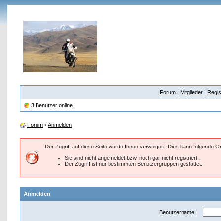
Forum
|
Mitglieder
|
Regis
3 Benutzer online
Forum
›
Anmelden
Der Zugriff auf diese Seite wurde Ihnen verweigert. Dies kann folgende 
Sie sind nicht angemeldet bzw. noch gar nicht registriert.
Der Zugriff ist nur bestimmten Benutzergruppen gestattet.
Anmelden
Benutzername: