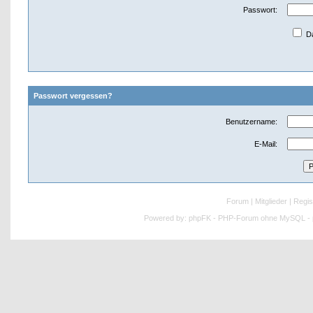
Passwort:
Da
Passwort vergessen?
Benutzername:
E-Mail:
Forum
|
Mitglieder
|
Regis
Powered by:
phpFK - PHP-Forum ohne MySQL - p