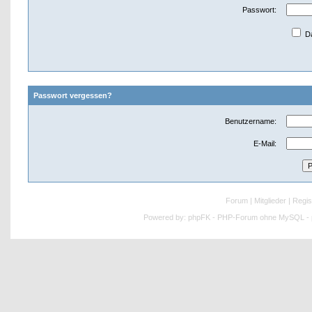
Passwort:
Da
Passwort vergessen?
Benutzername:
E-Mail:
Forum
|
Mitglieder
|
Regis
Powered by:
phpFK - PHP-Forum ohne MySQL - p