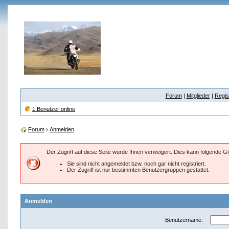
Forum
|
Mitglieder
|
Regis
1 Benutzer online
Forum
›
Anmelden
Der Zugriff auf diese Seite wurde Ihnen verweigert. Dies kann folgende 
Sie sind nicht angemeldet bzw. noch gar nicht registriert.
Der Zugriff ist nur bestimmten Benutzergruppen gestattet.
Anmelden
Benutzername: