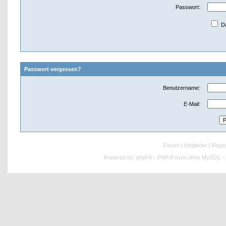
Passwort:
Da
Passwort vergessen?
Benutzername:
E-Mail:
Forum
|
Mitglieder
|
Regis
Powered by:
phpFK - PHP-Forum ohne MySQL - p