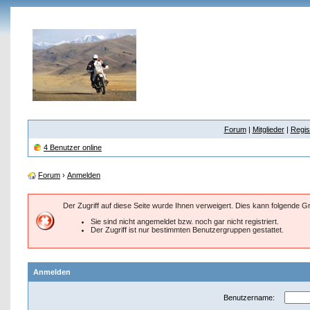
Forum
|
Mitglieder
|
Regis
4 Benutzer online
Forum
›
Anmelden
Der Zugriff auf diese Seite wurde Ihnen verweigert. Dies kann folgende 
Sie sind nicht angemeldet bzw. noch gar nicht registriert.
Der Zugriff ist nur bestimmten Benutzergruppen gestattet.
Anmelden
Benutzername: