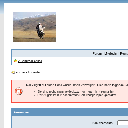
Forum
|
Mitglieder
|
Regis
2 Benutzer online
Forum
›
Anmelden
Der Zugriff auf diese Seite wurde Ihnen verweigert. Dies kann folgende 
Sie sind nicht angemeldet bzw. noch gar nicht registriert.
Der Zugriff ist nur bestimmten Benutzergruppen gestattet.
Anmelden
Benutzername: