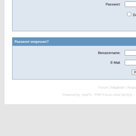
Passwort:
Da
Passwort vergessen?
Benutzername:
E-Mail:
Forum
|
Mitglieder
|
Regis
Powered by:
phpFK - PHP-Forum ohne MySQL - p