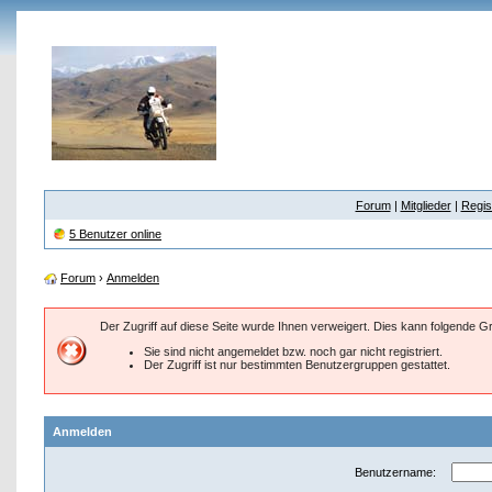
Forum
|
Mitglieder
|
Regis
5 Benutzer online
Forum
›
Anmelden
Der Zugriff auf diese Seite wurde Ihnen verweigert. Dies kann folgende 
Sie sind nicht angemeldet bzw. noch gar nicht registriert.
Der Zugriff ist nur bestimmten Benutzergruppen gestattet.
Anmelden
Benutzername: