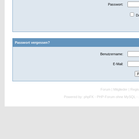
Passwort:
Da
Passwort vergessen?
Benutzername:
E-Mail:
Forum
|
Mitglieder
|
Regis
Powered by:
phpFK - PHP-Forum ohne MySQL - p