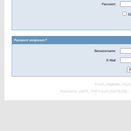
Passwort:
Da
Passwort vergessen?
Benutzername:
E-Mail:
Forum
|
Mitglieder
|
Regis
Powered by:
phpFK - PHP-Forum ohne MySQL - p