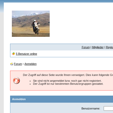
Forum
|
Mitglieder
|
Regis
5 Benutzer online
Forum
›
Anmelden
Der Zugriff auf diese Seite wurde Ihnen verweigert. Dies kann folgende 
Sie sind nicht angemeldet bzw. noch gar nicht registriert.
Der Zugriff ist nur bestimmten Benutzergruppen gestattet.
Anmelden
Benutzername: