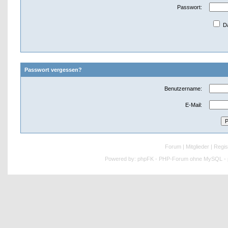
Passwort:
Da
Passwort vergessen?
Benutzername:
E-Mail:
Forum
|
Mitglieder
|
Regis
Powered by:
phpFK - PHP-Forum ohne MySQL - p