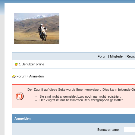
Forum
|
Mitglieder
|
Regis
1 Benutzer online
Forum
›
Anmelden
Der Zugriff auf diese Seite wurde Ihnen verweigert. Dies kann folgende 
Sie sind nicht angemeldet bzw. noch gar nicht registriert.
Der Zugriff ist nur bestimmten Benutzergruppen gestattet.
Anmelden
Benutzername: