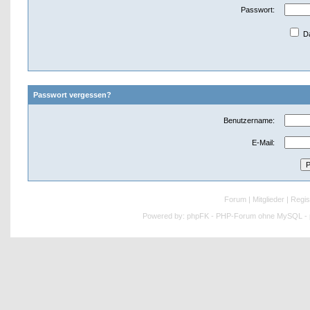
Passwort:
Da
Passwort vergessen?
Benutzername:
E-Mail:
Forum
|
Mitglieder
|
Regis
Powered by:
phpFK - PHP-Forum ohne MySQL - p