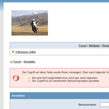
Forum
|
Mitglieder
|
Regis
4 Benutzer online
Forum
›
Anmelden
Der Zugriff auf diese Seite wurde Ihnen verweigert. Dies kann folgende 
Sie sind nicht angemeldet bzw. noch gar nicht registriert.
Der Zugriff ist nur bestimmten Benutzergruppen gestattet.
Anmelden
Benutzername: