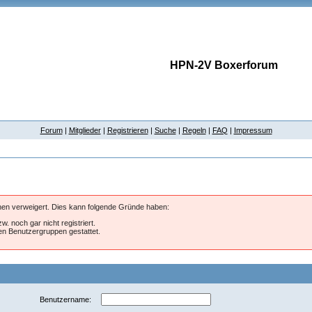
HPN-2V Boxerforum
Forum
|
Mitglieder
|
Registrieren
|
Suche
|
Regeln
|
FAQ
|
Impressum
hnen verweigert. Dies kann folgende Gründe haben:
w. noch gar nicht registriert.
ten Benutzergruppen gestattet.
Benutzername: