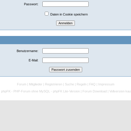
Passwort:
Daten in Cookie speichern
Benutzername:
E-Mail:
Forum
|
Mitglieder
|
Registrieren
|
Suche
|
Regeln
|
FAQ
|
Impressum
:
phpFK - PHP-Forum ohne MySQL - phpFK Lite-Version
|
Forum Download
|
Vollversion kau