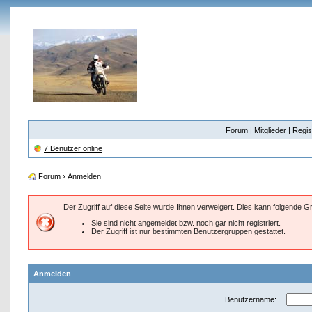
Forum
|
Mitglieder
|
Regis
7 Benutzer online
Forum
›
Anmelden
Der Zugriff auf diese Seite wurde Ihnen verweigert. Dies kann folgende 
Sie sind nicht angemeldet bzw. noch gar nicht registriert.
Der Zugriff ist nur bestimmten Benutzergruppen gestattet.
Anmelden
Benutzername: