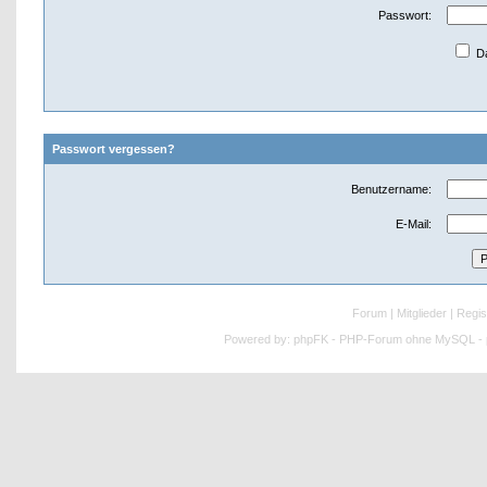
Passwort:
Da
Passwort vergessen?
Benutzername:
E-Mail:
Forum
|
Mitglieder
|
Regis
Powered by:
phpFK - PHP-Forum ohne MySQL - p