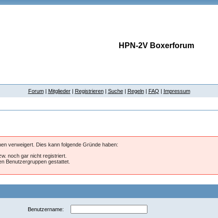
HPN-2V Boxerforum
Forum
|
Mitglieder
|
Registrieren
|
Suche
|
Regeln
|
FAQ
|
Impressum
hnen verweigert. Dies kann folgende Gründe haben:
w. noch gar nicht registriert.
ten Benutzergruppen gestattet.
Benutzername: