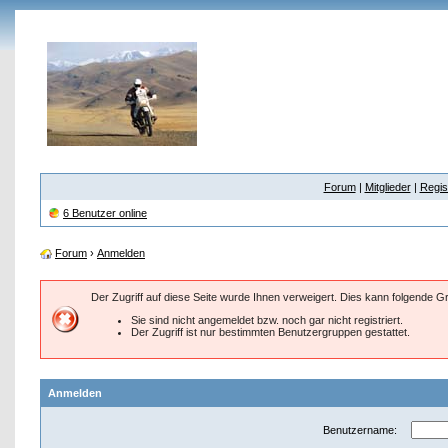
Forum
|
Mitglieder
|
Regis
6 Benutzer online
Forum
›
Anmelden
Der Zugriff auf diese Seite wurde Ihnen verweigert. Dies kann folgende 
Sie sind nicht angemeldet bzw. noch gar nicht registriert.
Der Zugriff ist nur bestimmten Benutzergruppen gestattet.
Anmelden
Benutzername: