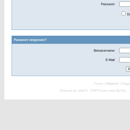
Passwort:
Da
Passwort vergessen?
Benutzername:
E-Mail:
Forum
|
Mitglieder
|
Regis
Powered by:
phpFK - PHP-Forum ohne MySQL - p