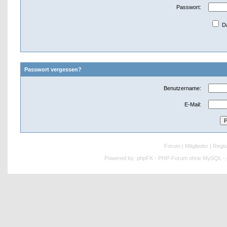
Passwort:
Da
Passwort vergessen?
Benutzername:
E-Mail:
Forum
|
Mitglieder
|
Regis
Powered by:
phpFK - PHP-Forum ohne MySQL - p