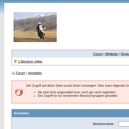
Forum
|
Mitglieder
|
Regis
1 Benutzer online
Forum
›
Anmelden
Der Zugriff auf diese Seite wurde Ihnen verweigert. Dies kann folgende 
Sie sind nicht angemeldet bzw. noch gar nicht registriert.
Der Zugriff ist nur bestimmten Benutzergruppen gestattet.
Anmelden
Benutzername: