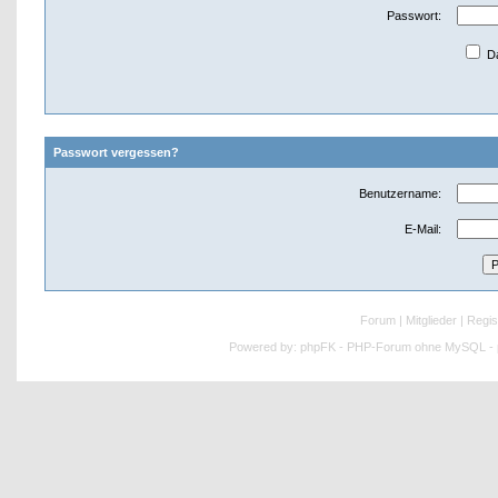
Passwort:
Da
Passwort vergessen?
Benutzername:
E-Mail:
Forum
|
Mitglieder
|
Regis
Powered by:
phpFK - PHP-Forum ohne MySQL - p