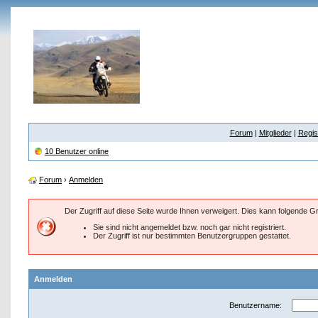
Forum
|
Mitglieder
|
Regis
10 Benutzer online
Forum
›
Anmelden
Der Zugriff auf diese Seite wurde Ihnen verweigert. Dies kann folgende 
Sie sind nicht angemeldet bzw. noch gar nicht registriert.
Der Zugriff ist nur bestimmten Benutzergruppen gestattet.
Anmelden
Benutzername: