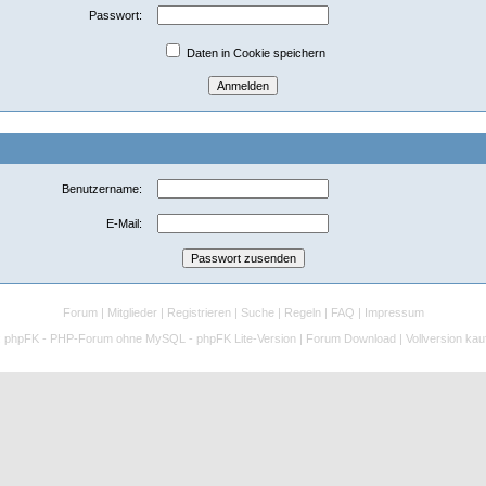
Passwort:
Daten in Cookie speichern
Benutzername:
E-Mail:
Forum
|
Mitglieder
|
Registrieren
|
Suche
|
Regeln
|
FAQ
|
Impressum
:
phpFK - PHP-Forum ohne MySQL - phpFK Lite-Version
|
Forum Download
|
Vollversion kau