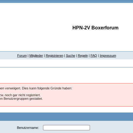
HPN-2V Boxerforum
Forum
|
Mitglieder
|
Registrieren
|
Suche
|
Regeln
|
FAQ
|
Impressum
hnen verweigert. Dies kann folgende Gründe haben:
w. noch gar nicht registriert.
ten Benutzergruppen gestattet.
Benutzername: