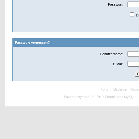
Passwort:
Da
Passwort vergessen?
Benutzername:
E-Mail:
Forum
|
Mitglieder
|
Regis
Powered by:
phpFK - PHP-Forum ohne MySQL - p