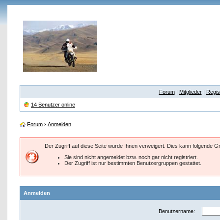
Forum
|
Mitglieder
|
Regis
14 Benutzer online
Forum
›
Anmelden
Der Zugriff auf diese Seite wurde Ihnen verweigert. Dies kann folgende 
Sie sind nicht angemeldet bzw. noch gar nicht registriert.
Der Zugriff ist nur bestimmten Benutzergruppen gestattet.
Anmelden
Benutzername: