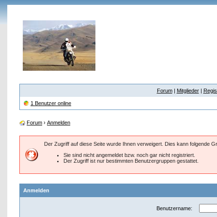
Forum
|
Mitglieder
|
Regis
1 Benutzer online
Forum
›
Anmelden
Der Zugriff auf diese Seite wurde Ihnen verweigert. Dies kann folgende 
Sie sind nicht angemeldet bzw. noch gar nicht registriert.
Der Zugriff ist nur bestimmten Benutzergruppen gestattet.
Anmelden
Benutzername: