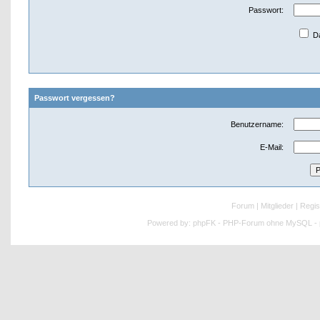
Passwort:
Da
Passwort vergessen?
Benutzername:
E-Mail:
Forum
|
Mitglieder
|
Regis
Powered by:
phpFK - PHP-Forum ohne MySQL - p