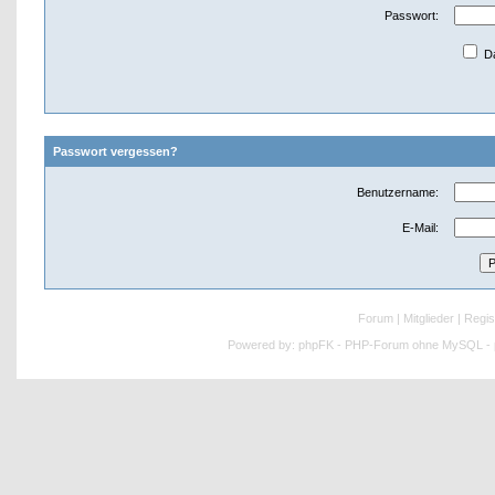
Passwort:
Da
Passwort vergessen?
Benutzername:
E-Mail:
Forum
|
Mitglieder
|
Regis
Powered by:
phpFK - PHP-Forum ohne MySQL - p