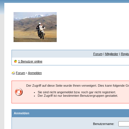
Forum
|
Mitglieder
|
Regis
1 Benutzer online
Forum
›
Anmelden
Der Zugriff auf diese Seite wurde Ihnen verweigert. Dies kann folgende 
Sie sind nicht angemeldet bzw. noch gar nicht registriert.
Der Zugriff ist nur bestimmten Benutzergruppen gestattet.
Anmelden
Benutzername: