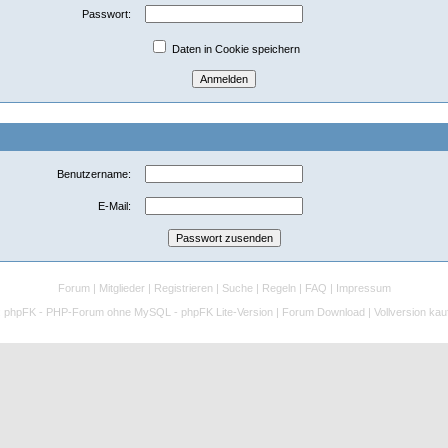
Passwort:
Daten in Cookie speichern
Benutzername:
E-Mail:
Forum
|
Mitglieder
|
Registrieren
|
Suche
|
Regeln
|
FAQ
|
Impressum
:
phpFK - PHP-Forum ohne MySQL - phpFK Lite-Version
|
Forum Download
|
Vollversion kau