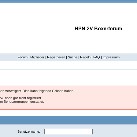
HPN-2V Boxerforum
Forum
|
Mitglieder
|
Registrieren
|
Suche
|
Regeln
|
FAQ
|
Impressum
hnen verweigert. Dies kann folgende Gründe haben:
w. noch gar nicht registriert.
ten Benutzergruppen gestattet.
Benutzername: