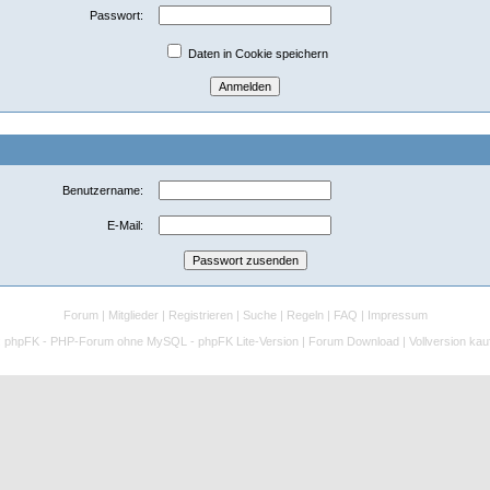
Passwort:
Daten in Cookie speichern
Benutzername:
E-Mail:
Forum
|
Mitglieder
|
Registrieren
|
Suche
|
Regeln
|
FAQ
|
Impressum
:
phpFK - PHP-Forum ohne MySQL - phpFK Lite-Version
|
Forum Download
|
Vollversion kau