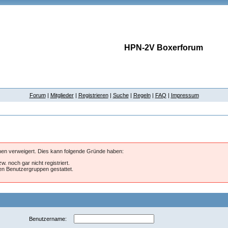
HPN-2V Boxerforum
Forum
|
Mitglieder
|
Registrieren
|
Suche
|
Regeln
|
FAQ
|
Impressum
hnen verweigert. Dies kann folgende Gründe haben:
w. noch gar nicht registriert.
ten Benutzergruppen gestattet.
Benutzername: