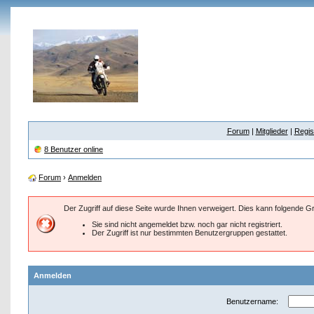
Forum
|
Mitglieder
|
Regis
8 Benutzer online
Forum
›
Anmelden
Der Zugriff auf diese Seite wurde Ihnen verweigert. Dies kann folgende 
Sie sind nicht angemeldet bzw. noch gar nicht registriert.
Der Zugriff ist nur bestimmten Benutzergruppen gestattet.
Anmelden
Benutzername: