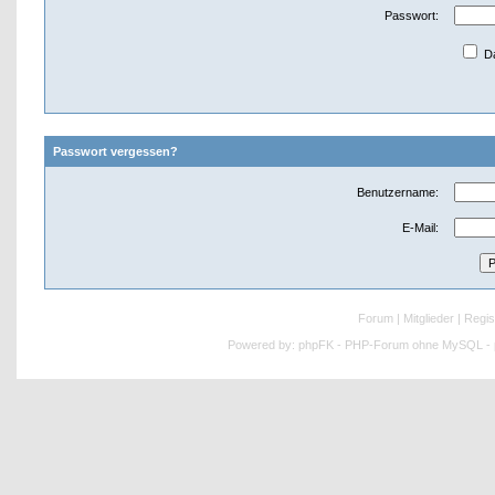
Passwort:
Da
Passwort vergessen?
Benutzername:
E-Mail:
Forum
|
Mitglieder
|
Regis
Powered by:
phpFK - PHP-Forum ohne MySQL - p