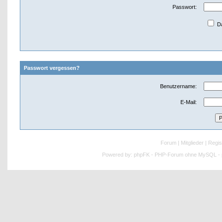
Passwort:
Da
Passwort vergessen?
Benutzername:
E-Mail:
Forum
|
Mitglieder
|
Regis
Powered by:
phpFK - PHP-Forum ohne MySQL - p