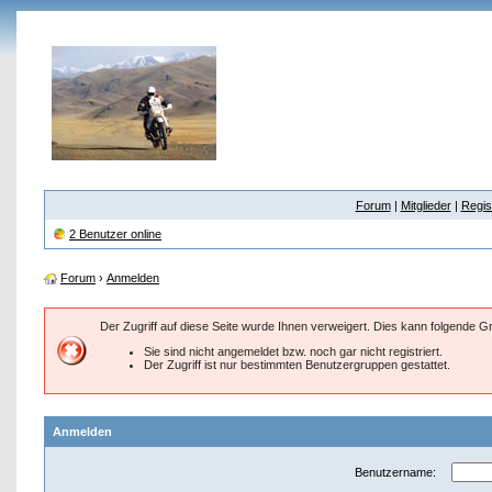
Forum
|
Mitglieder
|
Regis
2 Benutzer online
Forum
›
Anmelden
Der Zugriff auf diese Seite wurde Ihnen verweigert. Dies kann folgende 
Sie sind nicht angemeldet bzw. noch gar nicht registriert.
Der Zugriff ist nur bestimmten Benutzergruppen gestattet.
Anmelden
Benutzername: